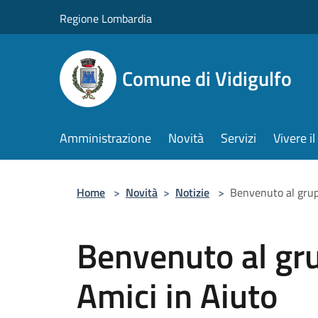
Salta al contenuto principale
Regione Lombardia
Comune di Vidigulfo
Amministrazione
Novità
Servizi
Vivere 
Home
>
Novità
>
Notizie
>
Benvenuto al grupp
Benvenuto al gru
Amici in Aiuto