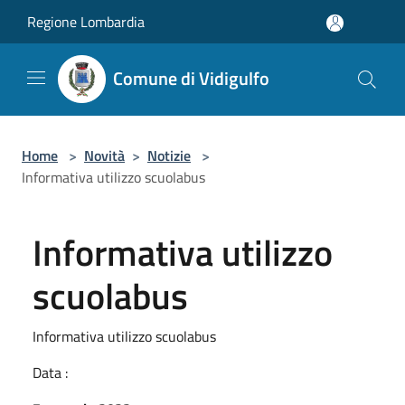
Salta al contenuto principale
Regione Lombardia
Comune di Vidigulfo
Home
>
Novità
>
Notizie
>
Informativa utilizzo scuolabus
Informativa utilizzo
scuolabus
Informativa utilizzo scuolabus
Data :