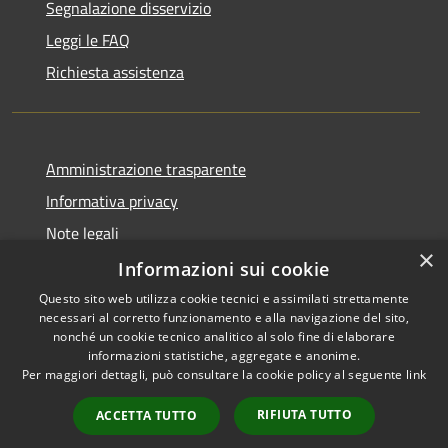
Segnalazione disservizio
Leggi le FAQ
Richiesta assistenza
Amministrazione trasparente
Informativa privacy
Note legali
×
Dichiarazione di accessibilità
Informazioni sui cookie
Questo sito web utilizza cookie tecnici e assimilati strettamente
necessari al corretto funzionamento e alla navigazione del sito,
nonché un cookie tecnico analitico al solo fine di elaborare
informazioni statistiche, aggregate e anonime.
RSS
Copyright © 2026 • Comune di
Per maggiori dettagli, può consultare la cookie policy al seguente
link
Accessibilità
Vidigulfo • Powered by
Privacy
Municipium
Accesso
•
RIFIUTA TUTTO
ACCETTA TUTTO
Cookie
redazione