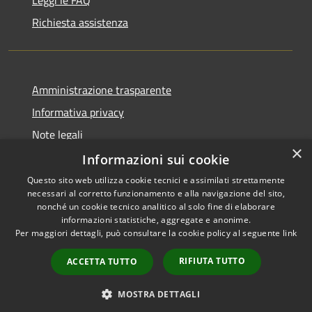
Richiesta assistenza
Amministrazione trasparente
Informativa privacy
Note legali
×
Dichiarazione di accessibilità
Informazioni sui cookie
Questo sito web utilizza cookie tecnici e assimilati strettamente
necessari al corretto funzionamento e alla navigazione del sito,
nonché un cookie tecnico analitico al solo fine di elaborare
informazioni statistiche, aggregate e anonime.
RSS
Copyright © 2026 • Comune di
Per maggiori dettagli, può consultare la cookie policy al seguente
link
Accessibilità
Vidigulfo • Powered by
Privacy
Municipium
Accesso
•
RIFIUTA TUTTO
ACCETTA TUTTO
Cookie
redazione
Mappa del sito
MOSTRA DETTAGLI