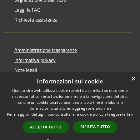
Leggi le FAQ
Richiesta assistenza
Amministrazione trasparente
Informativa privacy
Note legali
×
Dichiarazione di accessibilità
Informazioni sui cookie
Questo sito web utilizza cookie tecnici e assimilati strettamente
necessari al corretto funzionamento e alla navigazione del sito,
nonché un cookie tecnico analitico al solo fine di elaborare
informazioni statistiche, aggregate e anonime.
RSS
Copyright © 2026 • Comune di
Per maggiori dettagli, può consultare la cookie policy al seguente
link
Accessibilità
Vidigulfo • Powered by
Privacy
Municipium
Accesso
•
RIFIUTA TUTTO
ACCETTA TUTTO
Cookie
redazione