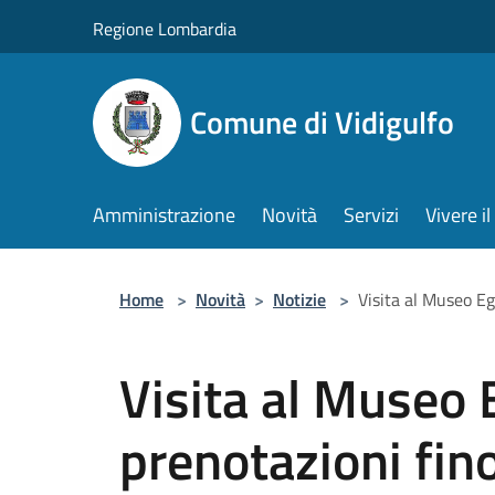
Salta al contenuto principale
Regione Lombardia
Comune di Vidigulfo
Amministrazione
Novità
Servizi
Vivere 
Home
>
Novità
>
Notizie
>
Visita al Museo Egi
Visita al Museo E
prenotazioni fin