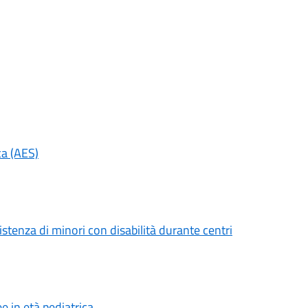
ca (AES)
stenza di minori con disabilità durante centri
e in età pediatrica