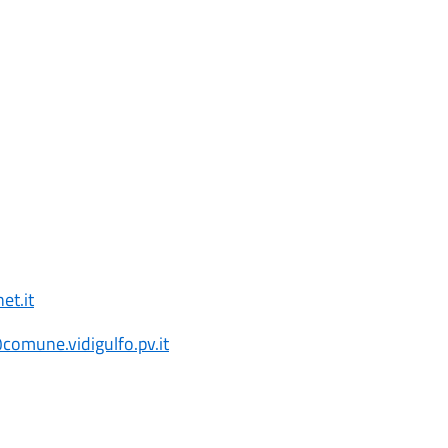
t.it
comune.vidigulfo.pv.it