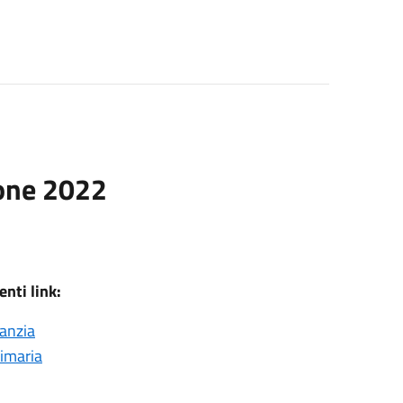
ione 2022
enti link:
fanzia
rimaria