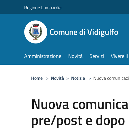
Salta al contenuto principale
Regione Lombardia
Comune di Vidigulfo
Amministrazione
Novità
Servizi
Vivere 
Home
>
Novità
>
Notizie
>
Nuova comunicazio
Nuova comunicaz
pre/post e dopo 