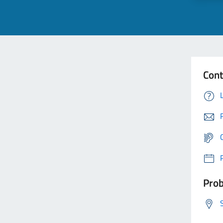
Cont
Prob