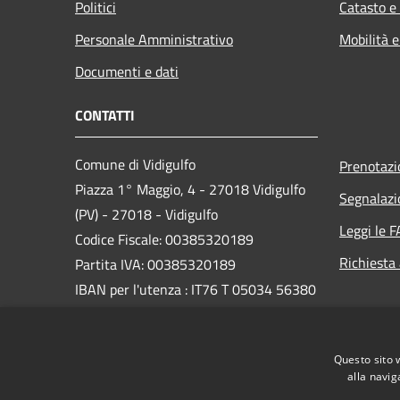
Politici
Catasto e
Personale Amministrativo
Mobilità e
Documenti e dati
CONTATTI
Comune di Vidigulfo
Prenotaz
Piazza 1° Maggio, 4 - 27018 Vidigulfo
Segnalazi
(PV) - 27018 - Vidigulfo
Leggi le 
Codice Fiscale: 00385320189
Richiesta
Partita IVA: 00385320189
IBAN per l'utenza : IT76 T 05034 56380
0000 0000 2567
PEC:
info@pec.comune.vidigulfo.pv.it
Questo sito 
Centralino Unico: 0382/69003
alla navig